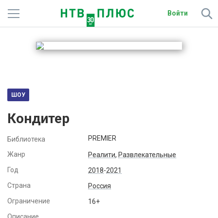
Войти
Телеканалы
Фильмы и сериалы
Спорт
ШОУ
Подписки
Кондитер
Радио
PREMIER
Библиотека
Спутниковым абонентам
Жанр
Реалити
,
Развлекательные
Год
2018
-
2021
О сайте
Страна
Россия
Активировать промокод
Ограничение
16+
Описание