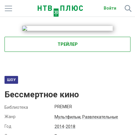
Войти
Телеканалы
Фильмы и сериалы
ТРЕЙЛЕР
Спорт
Подписки
Радио
ШОУ
Бессмертное кино
Спутниковым абонентам
PREMIER
Библиотека
О сайте
Жанр
Мультфильм
,
Развлекательные
Активировать промокод
Год
2014
-
2018