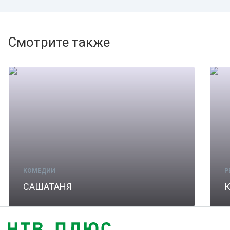
Смотрите также
КОМЕДИИ
Р
САШАТАНЯ
К