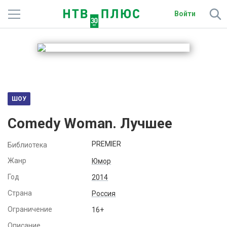
Войти
Телеканалы
Фильмы и сериалы
Спорт
ШОУ
Подписки
Comedy Woman. Лучшее
Радио
PREMIER
Библиотека
Спутниковым абонентам
Жанр
Юмор
Год
2014
О сайте
Страна
Россия
Активировать промокод
Ограничение
16+
Описание