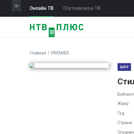
Онлайн ТВ
Спутниковое ТВ
Главная
PREMIER
ШОУ
Стил
Библиот
Жанр
Год
Страна
Ограни