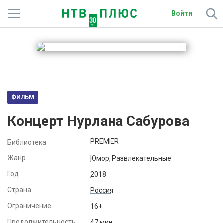
Войти
Телеканалы
Фильмы и сериалы
Спорт
ФИЛЬМ
Подписки
Концерт Нурлана Сабурова
Радио
PREMIER
Библиотека
Спутниковым абонентам
Жанр
Юмор
,
Развлекательные
Год
2018
О сайте
Страна
Россия
Активировать промокод
Ограничение
16+
Продолжительность
47 мин.