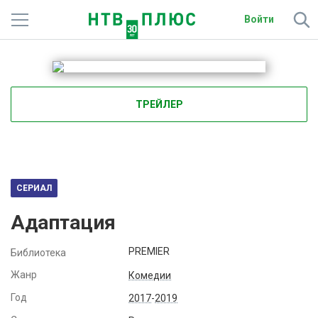
Войти
Телеканалы
Фильмы и сериалы
ТРЕЙЛЕР
Спорт
Подписки
Радио
СЕРИАЛ
Адаптация
Спутниковым абонентам
PREMIER
Библиотека
О сайте
Жанр
Комедии
Активировать промокод
Год
2017
-
2019