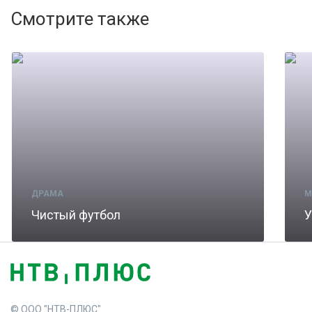
Смотрите также
ДРАМА
М
Чистый футбол
У
© ООО "НТВ-ПЛЮС"