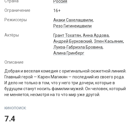
Страна
Россия
Ограничение
16+
Режиссеры
Акаки Сахелашвили
,
Резо Гигинеишвили
Актёры
Грант Тохатян
,
Анна Ардова
,
Андрей Бурковский
,
Элен Касьяник
,
Луиза-Габриэла Бровина
,
Алина Гринберг
Описание
Добрая и веселая комедия с оригинальной сюжетной линией.
Главный герой — Карен Магикян — последний из своего рода.
И дело не только в том, что у него три дочери, которые в
будущем станут носить фамилии мужей. Он человек, который
не меняется, несмотря на то что мир уже другой.
КИНОПОИСК:
7.4