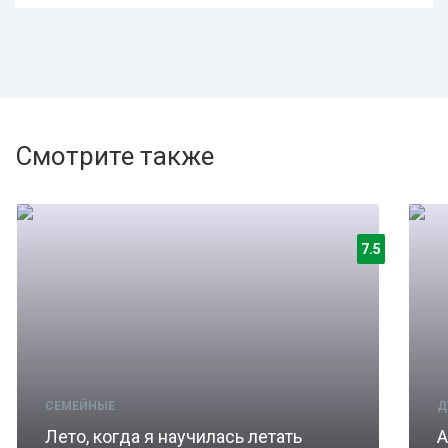
Смотрите также
7.5
СЕМЕЙНЫЕ
Д
Лето, когда я научилась летать
А