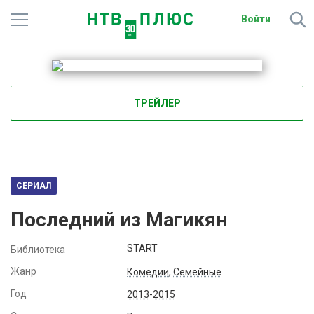
Войти
Телеканалы
Фильмы и сериалы
ТРЕЙЛЕР
Спорт
Подписки
Радио
СЕРИАЛ
Последний из Магикян
Спутниковым абонентам
START
Библиотека
О сайте
Жанр
Комедии
,
Семейные
Активировать промокод
Год
2013
-
2015