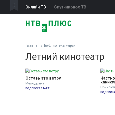
Онлайн ТВ
Спутниковое ТВ
Главная
Библиотека «viju»
Летний кинотеатр
Оставь это ветру
Частное
каникул
Мелодрама
Приключ
ПОДПИСКА START
ПОДПИСКА 