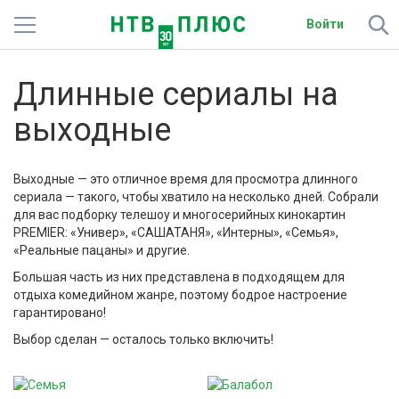
Войти
Телеканалы
Длинные сериалы на
Фильмы и сериалы
выходные
Спорт
Выходные — это отличное время для просмотра длинного
Подписки
сериала — такого, чтобы хватило на несколько дней. Собрали
для вас подборку телешоу и многосерийных кинокартин
PREMIER: «Универ», «САШАТАНЯ», «Интерны», «Семья»,
Радио
«Реальные пацаны» и другие.
Большая часть из них представлена в подходящем для
Спутниковым абонентам
отдыха комедийном жанре, поэтому бодрое настроение
гарантировано!
О сайте
Выбор сделан — осталось только включить!
Активировать промокод