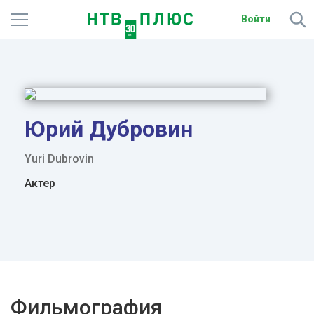
Войти
Телеканалы
Фильмы и сериалы
Спорт
Юрий Дубровин
Подписки
Yuri Dubrovin
Актер
Радио
Спутниковым абонентам
О сайте
Активировать промокод
Фильмография