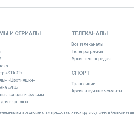
МЫ И СЕРИАЛЫ
ТЕЛЕКАНАЛЫ
Все телеканалы
ы
Телепрограмма
R
Архив телепередач
тека
СПОРТ
тр «START»
льм «Цветняшки»
Трансляции
ка «viju»
Архив и лучшие моменты
ные каналы и фильмы
для взрослых
леканалам и радиоканалам предоставляется круглосуточно и безвозмездн