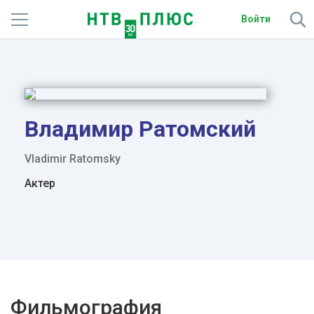
Войти
Телеканалы
Фильмы и сериалы
Спорт
Владимир Ратомский
Подписки
Vladimir Ratomsky
Актер
Радио
Спутниковым абонентам
О сайте
Активировать промокод
Фильмография