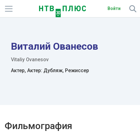
Войти
Телеканалы
Фильмы и сериалы
Виталий Ованесов
Спорт
Vitaliy Ovanesov
Подписки
Актер, Актер: Дубляж, Режиссер
Радио
Спутниковым абонентам
О сайте
Фильмография
Активировать промокод