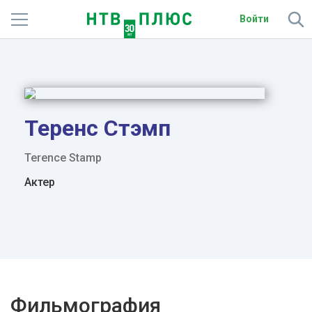
Войти
Телеканалы
Фильмы и сериалы
Спорт
Теренс Стэмп
Подписки
Terence Stamp
Актер
Радио
Спутниковым абонентам
О сайте
Активировать промокод
Фильмография