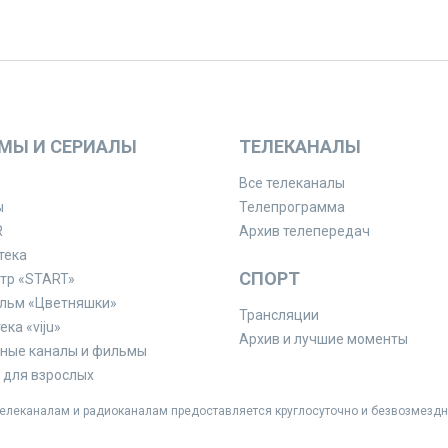
МЫ И СЕРИАЛЫ
ТЕЛЕКАНАЛЫ
Все телеканалы
ы
Телепрограмма
R
Архив телепередач
тека
СПОРТ
тр «START»
льм «Цветняшки»
Трансляции
ка «viju»
Архив и лучшие моменты
ные каналы и фильмы
для взрослых
леканалам и радиоканалам предоставляется круглосуточно и безвозмездн