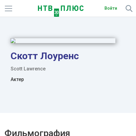
Войти
Телеканалы
Фильмы и сериалы
Спорт
Скотт Лоуренс
Подписки
Scott Lawrence
Актер
Радио
Спутниковым абонентам
О сайте
Активировать промокод
Фильмография