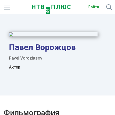
Войти
Телеканалы
Фильмы и сериалы
Спорт
Павел Ворожцов
Подписки
Pavel Vorozhtsov
Актер
Радио
Спутниковым абонентам
О сайте
Активировать промокод
Фильмография