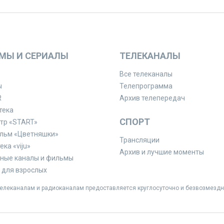
МЫ И СЕРИАЛЫ
ТЕЛЕКАНАЛЫ
Все телеканалы
ы
Телепрограмма
R
Архив телепередач
тека
СПОРТ
тр «START»
льм «Цветняшки»
Трансляции
ка «viju»
Архив и лучшие моменты
ные каналы и фильмы
для взрослых
леканалам и радиоканалам предоставляется круглосуточно и безвозмездн