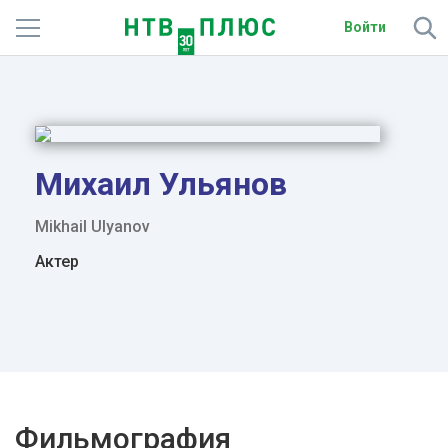
Войти
Телеканалы
Фильмы и сериалы
Спорт
Михаил Ульянов
Подписки
Mikhail Ulyanov
Актер
Радио
Спутниковым абонентам
О сайте
Активировать промокод
Фильмография