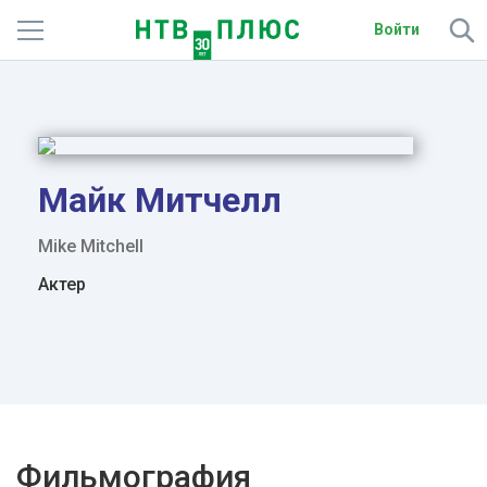
Войти
Телеканалы
Фильмы и сериалы
Спорт
Майк Митчелл
Подписки
Mike Mitchell
Актер
Радио
Спутниковым абонентам
О сайте
Активировать промокод
Фильмография