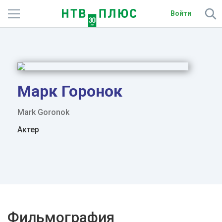
Войти
Телеканалы
Фильмы и сериалы
Спорт
Марк Горонок
Подписки
Mark Goronok
Актер
Радио
Спутниковым абонентам
О сайте
Активировать промокод
Фильмография