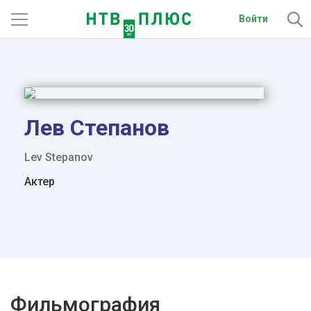
Войти
Телеканалы
Фильмы и сериалы
Спорт
Лев Степанов
Подписки
Lev Stepanov
Актер
Радио
Спутниковым абонентам
О сайте
Активировать промокод
Фильмография