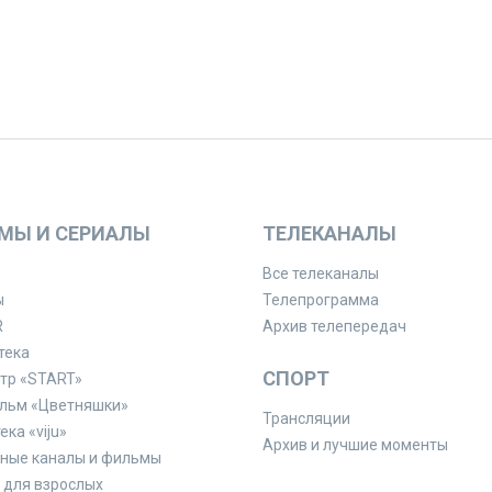
МЫ И СЕРИАЛЫ
ТЕЛЕКАНАЛЫ
Все телеканалы
ы
Телепрограмма
R
Архив телепередач
тека
СПОРТ
тр «START»
льм «Цветняшки»
Трансляции
ка «viju»
Архив и лучшие моменты
ные каналы и фильмы
для взрослых