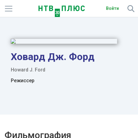
Войти
Телеканалы
Фильмы и сериалы
Спорт
Ховард Дж. Форд
Подписки
Howard J. Ford
Режиссер
Радио
Спутниковым абонентам
О сайте
Активировать промокод
Фильмография