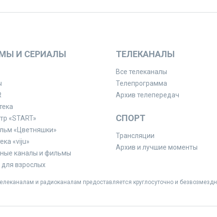
МЫ И СЕРИАЛЫ
ТЕЛЕКАНАЛЫ
Все телеканалы
ы
Телепрограмма
R
Архив телепередач
тека
СПОРТ
тр «START»
льм «Цветняшки»
Трансляции
ка «viju»
Архив и лучшие моменты
ные каналы и фильмы
для взрослых
леканалам и радиоканалам предоставляется круглосуточно и безвозмездн