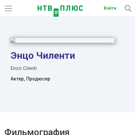
Войти
Телеканалы
Фильмы и сериалы
Спорт
Энцо Чиленти
Подписки
Enzo Cilenti
Актер, Продюсер
Радио
Спутниковым абонентам
О сайте
Активировать промокод
Фильмография