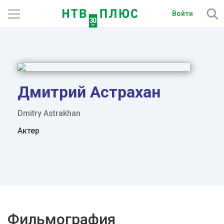
Войти
Телеканалы
Фильмы и сериалы
Спорт
Дмитрий Астрахан
Подписки
Dmitry Astrakhan
Актер
Радио
Спутниковым абонентам
О сайте
Активировать промокод
Фильмография