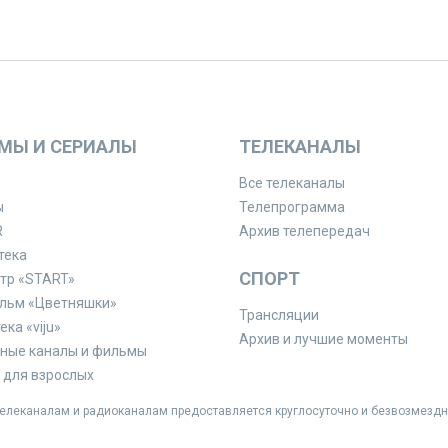
МЫ И СЕРИАЛЫ
ТЕЛЕКАНАЛЫ
Все телеканалы
ы
Телепрограмма
R
Архив телепередач
тека
СПОРТ
тр «START»
льм «Цветняшки»
Трансляции
ка «viju»
Архив и лучшие моменты
ные каналы и фильмы
для взрослых
леканалам и радиоканалам предоставляется круглосуточно и безвозмездн