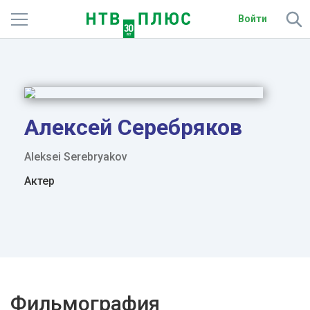
Войти
Телеканалы
Фильмы и сериалы
Спорт
Алексей Серебряков
Подписки
Aleksei Serebryakov
Актер
Радио
Спутниковым абонентам
О сайте
Активировать промокод
Фильмография