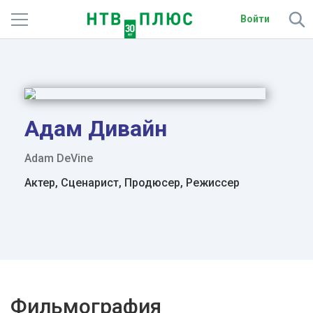
Войти
Телеканалы
Фильмы и сериалы
Спорт
Адам Дивайн
Подписки
Adam DeVine
Актер, Сценарист, Продюсер, Режиссер
Радио
Спутниковым абонентам
О сайте
Активировать промокод
Фильмография