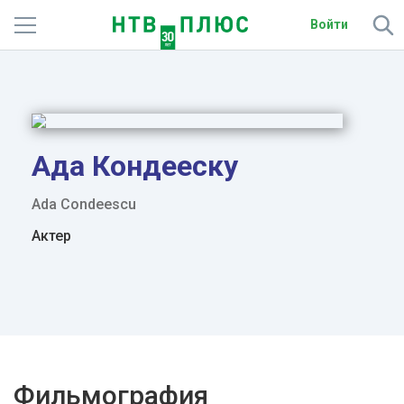
Войти
Телеканалы
Фильмы и сериалы
Спорт
Ада Кондееску
Подписки
Ada Condeescu
Актер
Радио
Спутниковым абонентам
О сайте
Активировать промокод
Фильмография