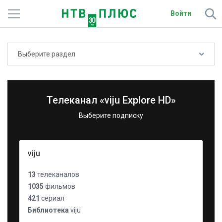
Войти
Телеканалы
Выберите раздел
Фильмы и сериалы
Спорт
Телеканал «viju Explore HD»
Подписки
Выберите подписку
Радио
viju
Спутниковым абонентам
13
телеканалов
О сайте
1035
фильмов
421
сериал
Активировать промокод
Библиотека
viju