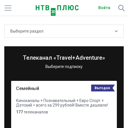
Войти
Телеканалы
Выберите раздел
Фильмы и сериалы
Спорт
Телеканал «Travel+Adventure»
Подписки
Выберите подписку
Радио
Семейный
Выгодно
Спутниковым абонентам
Киноканалы + Познавательный + Евро Спорт +
О сайте
Детский = всего за 299 рублей! Вместе дешевле!
177
телеканалов
Активировать промокод